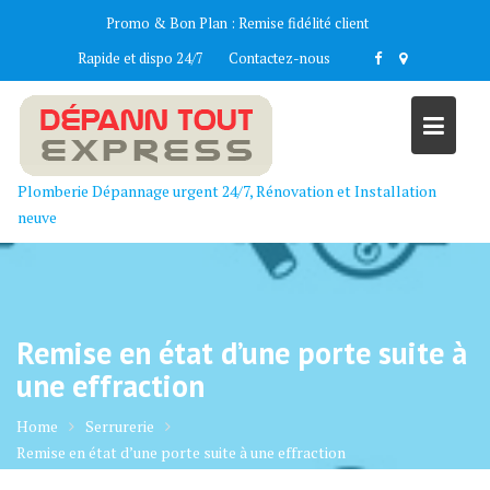
Skip
Promo & Bon Plan :
Remise fidélité client
to
Rapide et dispo 24/7
Contactez-nous
content
Plomberie Dépannage urgent 24/7, Rénovation et Installation
neuve
Remise en état d’une porte suite à
une effraction
Home
Serrurerie
Remise en état d’une porte suite à une effraction