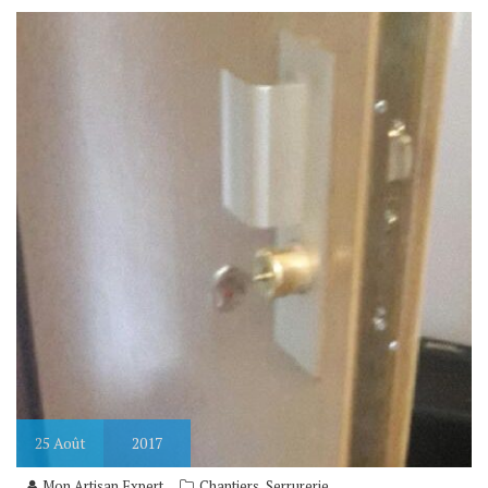
25
Août
2017
,
Mon Artisan Expert
Chantiers
Serrurerie